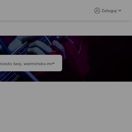
Zaloguj
Twój adres e-mail
Wyślij wiadomość zbiorczą
Ślubne Q&A
Twoje hasło
Nie pamiętasz hasła?
Promocje
Przejdź do bloga
ZALOGUJ SIĘ
lub
Kontynuuj z Google
Firmy z certyfikatem
Kontynuuj z Facebook
Nie masz jeszcze konta?
Katalog produktów
ZAREJESTRUJ SIĘ