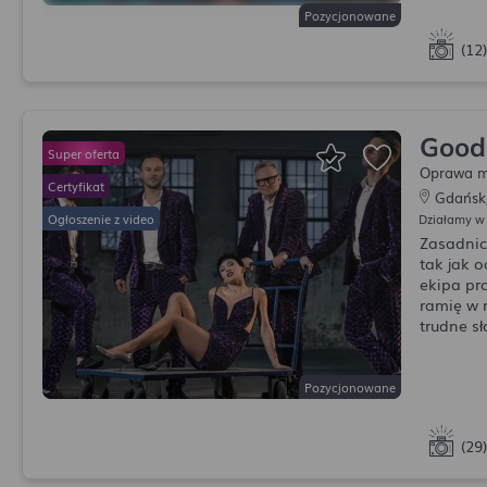
Pozycjonowane
(12)
Good 
Oprawa m
Gdańsk
Działamy w
Zasadnic
tak jak 
ekipa pr
ramię w 
trudne s
Pozycjonowane
(29)