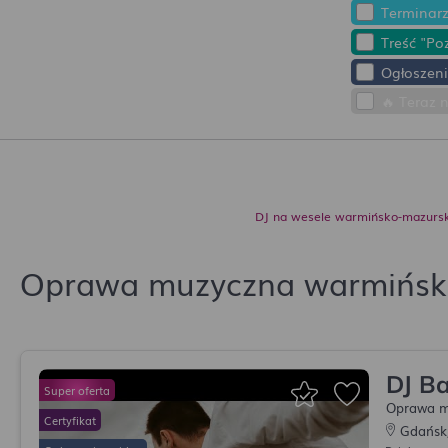
Terminar
Treść "Po
Ogłoszeni
🔥 Teraz 
DJ na wesele warmińsko-mazurs
Oprawa muzyczna warmińsk
DJ B
Oprawa m
Gdańsk