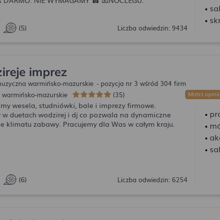
sa
sk
(5)
Liczba odwiedzin: 9434
ireje imprez
uzyczna warmińsko-mazurskie
- pozycja nr 3 wśród 304 firm
, warmińsko-mazurskie
(35)
✨ Podsumowanie
Mistrz opinii
my wesela, studniówki, bale i imprezy firmowe.
pr
 w duetach wodzirej i dj co pozwala na dynamiczne
e klimatu zabawy. Pracujemy dla Was w całym kraju.
mó
ak
sa
(6)
Liczba odwiedzin: 6254