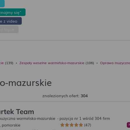
z
znajmy się"
e z video
na topie
kie
(139)
Zespoły weselne warmińsko-mazurskie
(106)
Oprawa muzyczna
o-mazurskie
znalezionych ofert:
304
artek Team
uzyczna warmińsko-mazurskie
- pozycja nr 1 wśród 304 firm
, pomorskie
(47)
✨ Podsumowanie