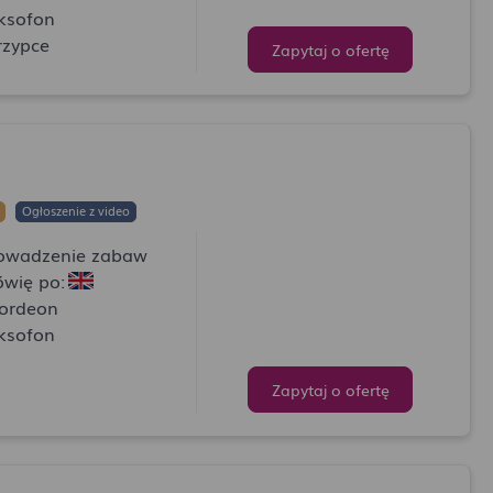
ksofon
rzypce
Zapytaj o ofertę
Ogłoszenie z video
owadzenie zabaw
wię po:
ordeon
ksofon
Zapytaj o ofertę