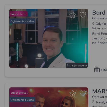
Bard
Oprawa m
Gdynia,
Działamy w
Bard Pete
zespołu)
na Państ
Pozycjonowane
(10)
MARY
Oprawa m
Toruń, 
Działamy w