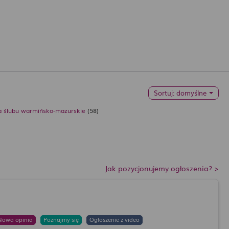
Sortuj
: domyślne
 ślubu warmińsko-mazurskie
(58)
Jak pozycjonujemy ogłoszenia? >
Nowa opinia
Poznajmy się
Ogłoszenie z video