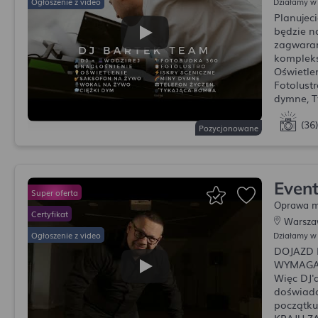
Działamy w
Planujec
będzie n
zagwara
kompleks
Oświetlen
Fotolustr
dymne, T
(36)
Pozycjonowane
Even
Oprawa m
Warsza
Działamy w
DOJAZD 
WYMAGAM
Więc DJ'a
doświadc
początku
KRAJU Z