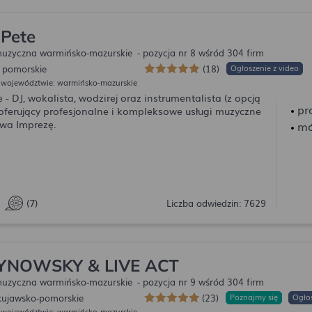
 Pete
uzyczna warmińsko-mazurskie
- pozycja nr 8 wśród 304 firm
 pomorskie
(18)
Ogłoszenie z video
 województwie: warmińsko-mazurskie
 - DJ, wokalista, wodzirej oraz instrumentalista (z opcją
pr
 oferujący profesjonalne i kompleksowe usługi muzyczne
wa Imprezę.
mó
(7)
Liczba odwiedzin: 7629
NOWSKY & LIVE ACT
uzyczna warmińsko-mazurskie
- pozycja nr 9 wśród 304 firm
kujawsko-pomorskie
(23)
Poznajmy się
Ogłos
 województwie: warmińsko-mazurskie