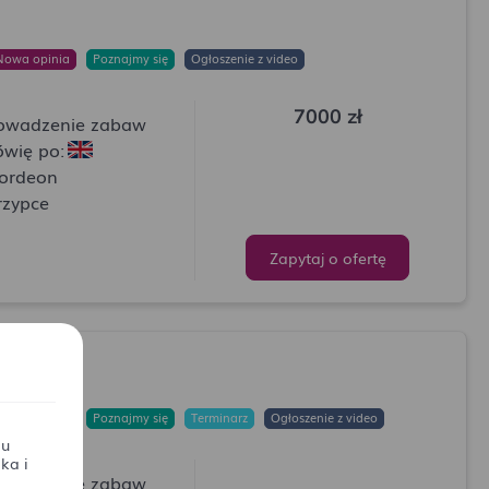
Nowa opinia
Poznajmy się
Ogłoszenie z video
7000 zł
owadzenie zabaw
wię po:
ordeon
rzypce
Zapytaj o ofertę
Nowa opinia
Poznajmy się
Terminarz
Ogłoszenie z video
lu
ka i
owadzenie zabaw