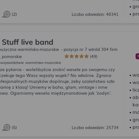
gr
pr
(2)
Liczba odwiedzin: 40341
Stuff live band
uzyczna warmińsko-mazurskie
- pozycja nr 7 wśród 304 firm
, pomorskie
(49)
✨ Podsumowanie
 województwie: warmińsko-mazurskie
ze pytanie - wolelibyście zrobić wesele po swojemu czy
wo
oczekuje tego Wasz wąsaty wujek? No właśnie. Zgrana
ofesjonalnych muzyków dopilnuje, żeby szaleństwo szło
wo
ramię z klasą! Umiemy w boho, glam, vintage i inne
li
łowa. Ogarniamy wesela międzynarodowe jak 'żodyn'.
ob
ko
mó
gr
pr
(5)
Liczba odwiedzin: 25734