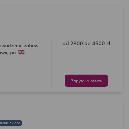
od 2800
do 4500 zł
owadzenie zabaw
wię po:
Zapytaj o ofertę
zenie z video