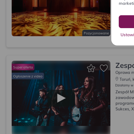
market
fontanny 
mojego t
Pozycjonowane
Ustaw
(24)
Zespó
Oprawa m
Toruń, 
Działamy w
Zespół M
zawodowy
programó
Sukces, X