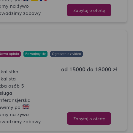
amy na żywo
Zapytaj o ofertę
owadzimy zabawy
Nowa opinia
Poznajmy się
Ogłoszenie z video
od 15000
do 18000 zł
kalistka
kalista
czba osób 5
sługa
nferansjerska
wimy po:
amy na żywo
Zapytaj o ofertę
owadzimy zabawy