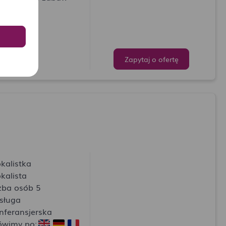
Zapytaj o ofertę
kalistka
kalista
czba osób 5
sługa
nferansjerska
wimy po: