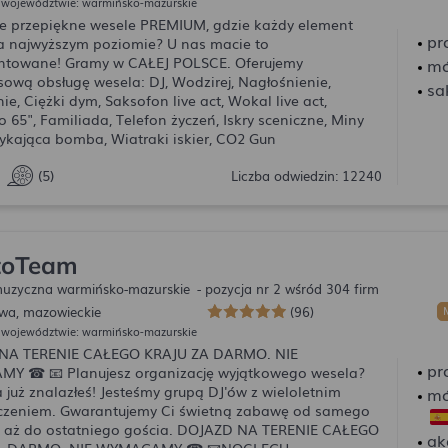
 województwie: warmińsko-mazurskie
ie przepiękne wesele PREMIUM, gdzie każdy element
pr
a najwyższym poziomie? U nas macie to
ntowane! Gramy w CAŁEJ POLSCE. Oferujemy
mó
ową obsługę wesela: DJ, Wodzirej, Nagłośnienie,
sa
ie, Ciężki dym, Saksofon live act, Wokal live act,
o 65", Familiada, Telefon życzeń, Iskry sceniczne, Miny
ykająca bomba, Wiatraki iskier, CO2 Gun
(5)
Liczba odwiedzin: 12240
toTeam
uzyczna warmińsko-mazurskie
- pozycja nr 2 wśród 304 firm
wa, mazowieckie
(96)
✨ Podsumowanie
M
 województwie: warmińsko-mazurskie
NA TERENIE CAŁEGO KRAJU ZA DARMO. NIE
pr
Y ☎ 📧 Planujesz organizację wyjątkowego wesela?
 już znalazłeś! Jesteśmy grupą DJ'ów z wieloletnim
mó
zeniem. Gwarantujemy Ci świetną zabawę od samego
 aż do ostatniego gościa. DOJAZD NA TERENIE CAŁEGO
ak
A DARMO. NIE WYMAGAMY ☎ 📧NOCLEGU.