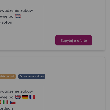
owadzenie zabaw
wię po:
ksofon
Zapytaj o ofertę
istrz opinii
Ogłoszenie z video
owadzenie zabaw
wię po:
ordeon